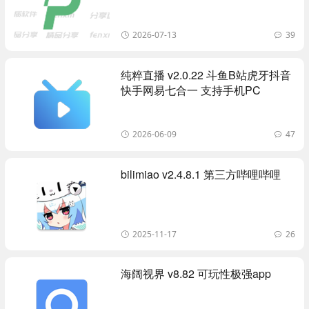
2026-07-13
39
纯粹直播 v2.0.22 斗鱼B站虎牙抖音
快手网易七合一 支持手机PC
2026-06-09
47
bilimiao v2.4.8.1 第三方哔哩哔哩
2025-11-17
26
海阔视界 v8.82 可玩性极强app