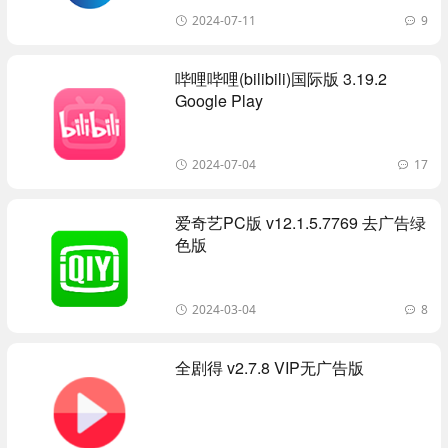
2024-07-11
9
哔哩哔哩(bilibili)国际版 3.19.2
Google Play
2024-07-04
17
爱奇艺PC版 v12.1.5.7769 去广告绿
色版
2024-03-04
8
全剧得 v2.7.8 VIP无广告版