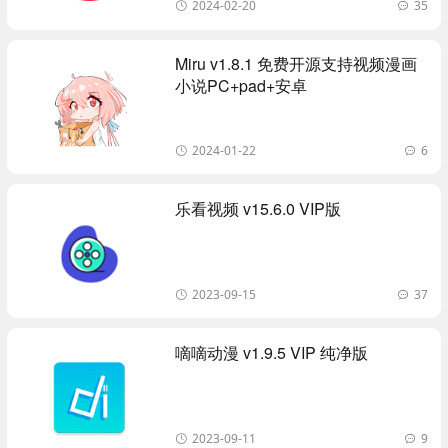
2024-02-20
35
Miru v1.8.1 免费开源支持视频漫画
小说PC+pad+安卓
2024-01-22
6
乐看视频 v15.6.0 VIP版
2023-09-15
37
嘀嘀动漫 v1.9.5 VIP 纯净版
2023-09-11
9