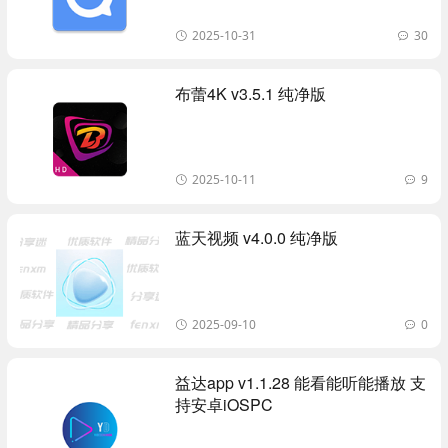
2025-10-31
30
布蕾4K v3.5.1 纯净版
2025-10-11
9
蓝天视频 v4.0.0 纯净版
2025-09-10
0
益达app v1.1.28 能看能听能播放 支
持安卓iOSPC