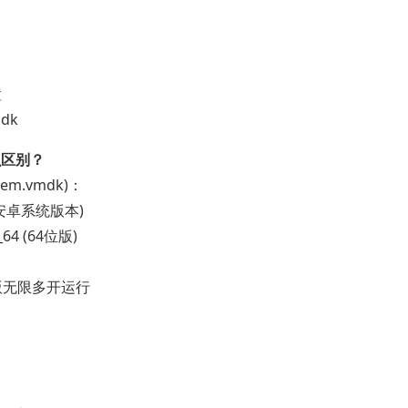
置
mdk
什么区别？
m.vmdk)：
指的安卓系统版本)
6_64 (64位版)
版无限多开运行