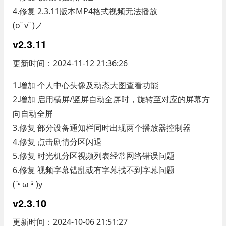
4.修复 2.3.11版本MP4格式视频无法播放
(oﾟvﾟ)ノ
v2.3.11
更新时间：2024-11-12 21:36:26
1.增加 个人中心头像及动态大图查看功能
2.增加 启用横屏/竖屏自动全屏时，旋转至对应的屏幕方
向自动全屏
3.修复 部分设备通知栏同时出现两个播放器控制器
4.修复 点击剧情分区闪退
5.修复 时光机分区视频列表经常网络错误问题
6.修复 视频字幕错乱或有字幕找不到字幕问题
( •̀ ω •́ )y
v2.3.10
更新时间：2024-10-06 21:51:27