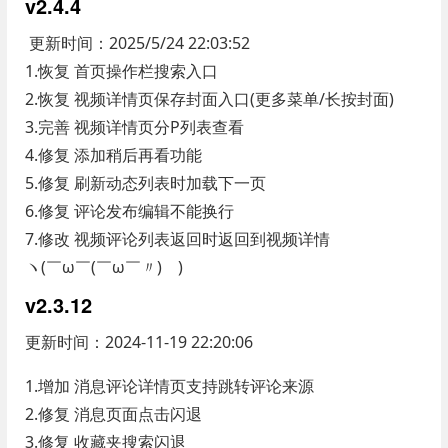
v2.4.4
更新时间：2025/5/24 22:03:52
1.恢复 首页操作栏搜索入口
2.恢复 视频详情页保存封面入口(更多菜单/长按封面)
3.完善 视频详情页分P列表查看
4.修复 添加稍后再看功能
5.修复 刷新动态列表时加载下一页
6.修复 评论发布编辑不能换行
7.修改 视频评论列表返回时返回到视频详情
ヽ(￣ω￣(￣ω￣〃)ゝ)
v2.3.12
更新时间：2024-11-19 22:20:06
1.增加 消息评论详情页支持跳转评论来源
2.修复 消息页面点击闪退
3.修复 收藏夹搜索闪退