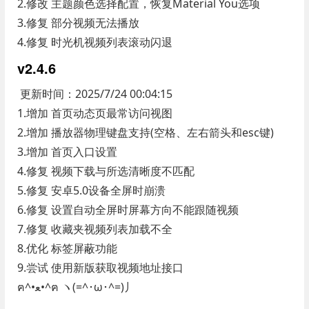
2.修改 主题颜色选择配置，恢复Material You选项
3.修复 部分视频无法播放
4.修复 时光机视频列表滚动闪退
v2.4.6
更新时间：2025/7/24 00:04:15
1.增加 首页动态页最常访问视图
2.增加 播放器物理键盘支持(空格、左右箭头和esc键)
3.增加 首页入口设置
4.修复 视频下载与所选清晰度不匹配
5.修复 安卓5.0设备全屏时崩溃
6.修复 设置自动全屏时屏幕方向不能跟随视频
7.修复 收藏夹视频列表加载不全
8.优化 标签屏蔽功能
9.尝试 使用新版获取视频地址接口
ฅ^•ﻌ•^ฅ ヽ(=^･ω･^=)丿