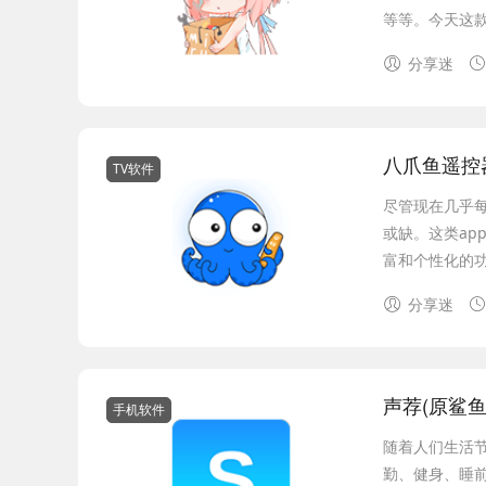
等等。今天这款A
分享迷
八爪鱼遥控器
TV软件
尽管现在几乎每
或缺。这类a
富和个性化的功
分享迷
声荐(原鲨鱼听
手机软件
随着人们生活
勤、健身、睡前