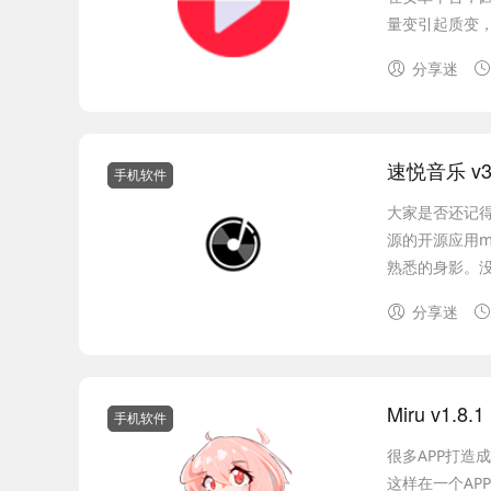
量变引起质变，
分享迷
速悦音乐 v3
手机软件
大家是否还记
源的开源应用m
熟悉的身影。没
分享迷
Miru v1
手机软件
很多APP打造
这样在一个AP