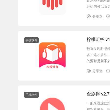
音乐APP越来
开始的可以听更
分享迷
柠檬听书 v1
手机软件
最近发现听书
多；这才多久，
的源都是差不多
分享迷
全剧得 v2.
手机软件
一般来说这些
在安卓平台，因