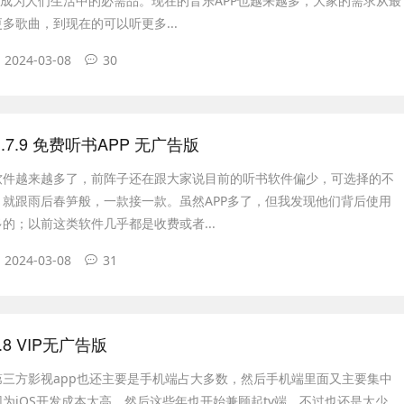
越成为人们生活中的必需品。现在的音乐APP也越来越多，大家的需求从最
多歌曲，到现在的可以听更多...
2024-03-08
30
.7.9 免费听书APP 无广告版
软件越来越多了，前阵子还在跟大家说目前的听书软件偏少，可选择的不
就跟雨后春笋般，一款接一款。虽然APP多了，但我发现他们背后使用
的；以前这类软件几乎都是收费或者...
2024-03-08
31
7.8 VIP无广告版
第三方影视app也还主要是手机端占大多数，然后手机端里面又主要集中
为iOS开发成本太高，然后这些年也开始兼顾起tv端，不过也还是太少。