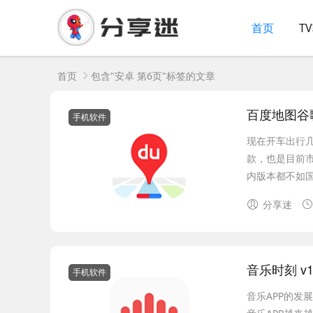
首页
T
首页
包含"安卓 第6页"标签的文章
百度地图谷歌版 
手机软件
现在开车出行
款，也是目前
内版本都不如国
分享迷
音乐时刻 v1
手机软件
音乐APP的发