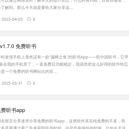
就可以通过网络实时了解车次的运行状态，什么时候到站，目前在哪里，
了解到。那么今天就是要给大家分享这...
2025-04-03
8
1.7.0 免费听书
时发现手机上竟然还有一款“漏网之鱼”的听书App——听中国听书，它早
安装在我的手机里了，一直免费且功能稳定，我居然把这么好用的软件给忘
是一个免费的听书网站出的安...
2025-03-31
6
 免费听书app
朋友留言分享迷求分享免费的听书app，这类软件其实纯免费的不多，而
大多是要通过看广告来获取听书时间。但是也有例外的时候，比如今天这