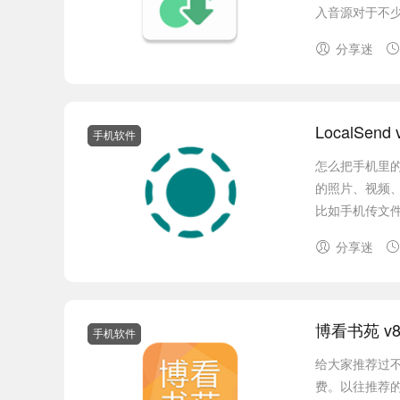
入音源对于不少
分享迷
LocalSe
手机软件
怎么把手机里
的照片、视频
比如手机传文件
分享迷
博看书苑 v8
手机软件
给大家推荐过
费。以往推荐