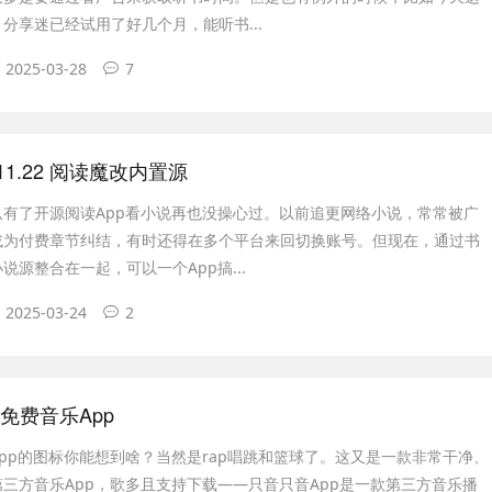
分享迷已经试用了好几个月，能听书...
2025-03-28
7
4.11.22 阅读魔改内置源
从有了开源阅读App看小说再也没操心过。以前追更网络小说，常常被广
或为付费章节纠结，有时还得在多个平台来回切换账号。但现在，通过书
说源整合在一起，可以一个App搞...
2025-03-24
2
0 免费音乐App
pp的图标你能想到啥？当然是rap唱跳和篮球了。这又是一款非常干净、
三方音乐App，歌多且支持下载——只音只音App是一款第三方音乐播