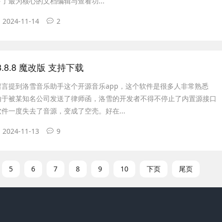
了最为核心的文档编辑与查看功...
2024-11-14
2
 v8.8.8 魔改版 支持下载
留言提到洛雪音乐助手这个开源音乐app，这个软件是很多人非常熟悉
由于被某知名公司发送了律师函，洛雪的开发者不得不停止了内置源接口
件一度失去了音源，变成了空壳。好在...
2024-11-13
9
5
6
7
8
9
10
下页
尾页