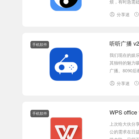
烦，有时急需处
分享迷
听听广播 v2
手机软件
我们现在的娱
其独特的魅力
广播。8090
分享迷
WPS office
手机软件
上次给大伙分享
公的需求在日