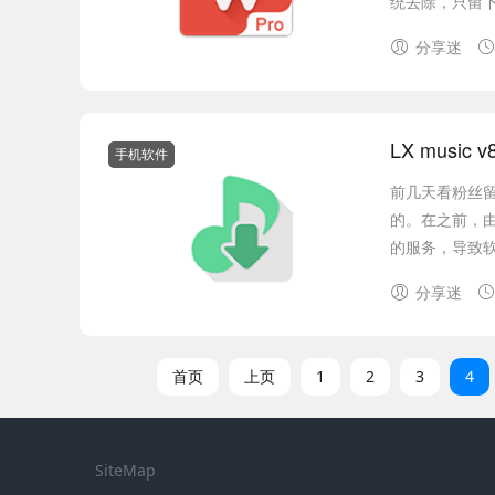
统去除，只留下
分享迷
LX music
手机软件
前几天看粉丝
的。在之前，
的服务，导致软
分享迷
首页
上页
1
2
3
4
SiteMap