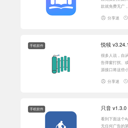
款就免费无广，
分享迷
悦犊 v3.2
手机软件
很多人说，自
告弹窗打扰、
源接口将这些小
分享迷
只音 v1.3.
手机软件
看到下面这个A
无任何广告的第