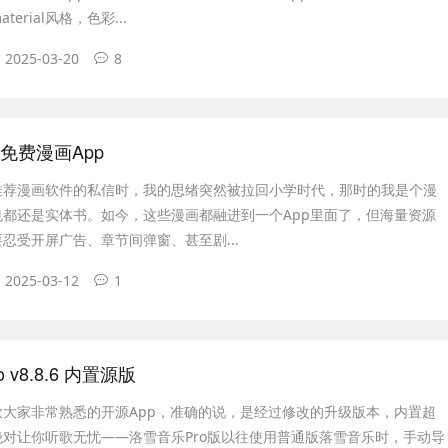
erial风格，色彩...
2025-03-20
8
4 免费漫画App
推荐漫画软件的私信时，我的思绪突然被拉回小学时代，那时的我是个漫
也都还是实体书。如今，这些漫画都融进到一个App里面了，但海量资源
忍受开屏广告、章节间弹窗、甚至剧...
2025-03-12
1
 v8.8.6 内置源版
款大家非常熟悉的开源App，准确的说，是经过修改的升级版本，内置超
对让你听歌无忧——洛雪音乐Pro版以往使用普通版落雪音乐时，手动导