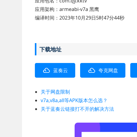
应用包名：com.qy.kktv
应用架构：armeabi-v7a 黑鹰
编译时间：2023年10月29日5时47分44秒
下载地址
蓝奏云
夸克网盘
关于网盘限制
v7a,v8a,all等APK版本怎么选？
关于蓝奏云链接打不开的解决方法