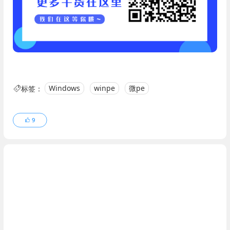
标签：
Windows
winpe
微pe
9