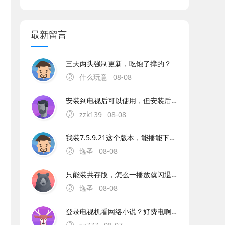
最新留言
三天两头强制更新，吃饱了撑的？
什么玩意
08-08
安装到电视后可以使用，但安装后改应用图标却是一大块黑色，估计是图标不正确或没有图标。另外改应用不能使用数字键选台，也不能自定义编辑频道顺序，其它都还可以。
zzk139
08-08
我装7.5.9.21这个版本，能播能下，就是不能选音频效果。一选效果就闪退。7.6.2.21的版本，播放网络音乐和下载要卡闪退，只能播放本地音乐，可以选择音效。
逸圣
08-08
只能装共存版，怎么一播放就闪退也无法下载，只能播放本地音乐。求修复啊
逸圣
08-08
登录电视机看网络小说？好费电啊。。。。