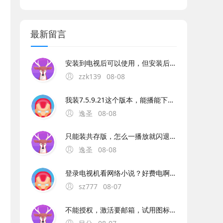
最新留言
安装到电视后可以使用，但安装后改应用图标却是一大块黑色，估计是图标不正确或没有图标。另外改应用不能使用数字键选台，也不能自定义编辑频道顺序，其它都还可以。
zzk139
08-08
我装7.5.9.21这个版本，能播能下，就是不能选音频效果。一选效果就闪退。7.6.2.21的版本，播放网络音乐和下载要卡闪退，只能播放本地音乐，可以选择音效。
逸圣
08-08
只能装共存版，怎么一播放就闪退也无法下载，只能播放本地音乐。求修复啊
逸圣
08-08
登录电视机看网络小说？好费电啊。。。。
sz777
08-07
不能授权，激活要邮箱，试用图标显示过期