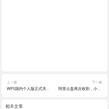
上一篇
下一篇
WPS国内个人版正式关闭第三方商业广告
阿里云盘再次收割，小白TV等受影响，限制第三方播放器和WebDAV…
相关文章