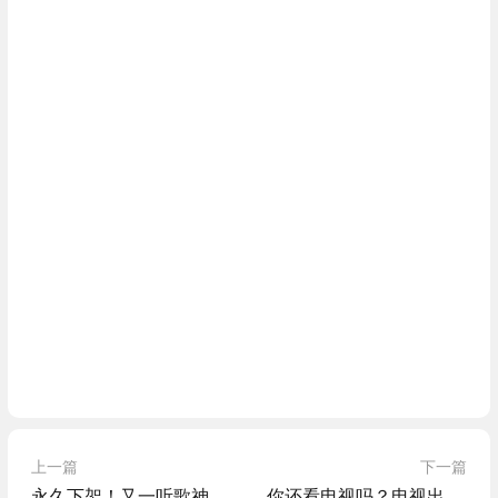
上一篇
下一篇
永久下架！又一听歌神器关停…
你还看电视吗？电视出货量创十年来新低，不再是家庭刚需！