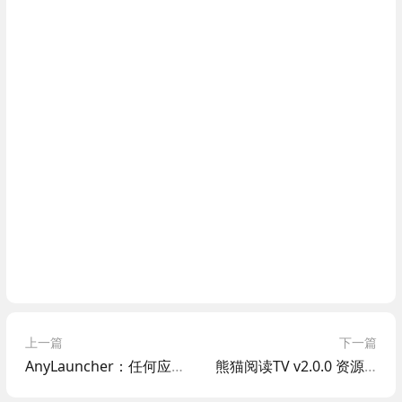
上一篇
下一篇
AnyLauncher：任何应用都能做启动器 v1.11 可设置桌面开机自启
熊猫阅读TV v2.0.0 资源丰富 体验大屏阅读