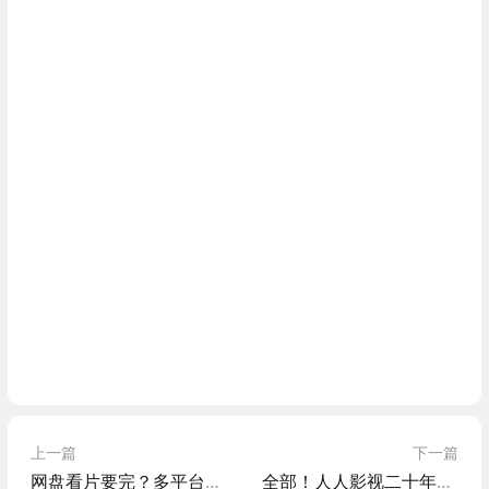
上一篇
下一篇
网盘看片要完？多平台呼吁打击网盘影视盗版
全部！人人影视二十年数据开源分享