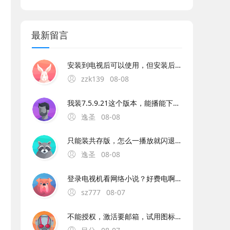
最新留言
安装到电视后可以使用，但安装后改应用图标却是一大块黑色，估计是图标不正确或没有图标。另外改应用不能使用数字键选台，也不能自定义编辑频道顺序，其它都还可以。
zzk139
08-08
我装7.5.9.21这个版本，能播能下，就是不能选音频效果。一选效果就闪退。7.6.2.21的版本，播放网络音乐和下载要卡闪退，只能播放本地音乐，可以选择音效。
逸圣
08-08
只能装共存版，怎么一播放就闪退也无法下载，只能播放本地音乐。求修复啊
逸圣
08-08
登录电视机看网络小说？好费电啊。。。。
sz777
08-07
不能授权，激活要邮箱，试用图标显示过期